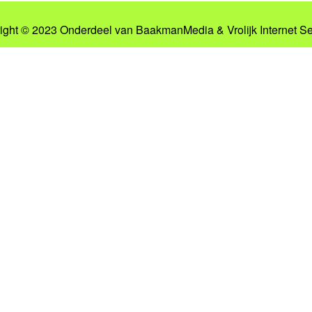
ight © 2023 Onderdeel van
BaakmanMedia
&
Vrolijk Internet S