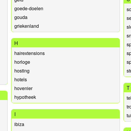
goede-doelen
s
gouda
s
griekenland
s
s
H
s
hairextensions
sp
horloge
sp
hosting
s
hotels
T
hovenier
hypotheek
te
t
I
tu
ibiza