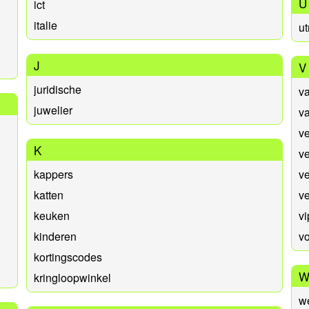
U
ict
italie
ut
J
V
juridische
va
juwelier
va
v
K
ve
kappers
v
katten
ve
keuken
vi
kinderen
v
kortingscodes
kringloopwinkel
w