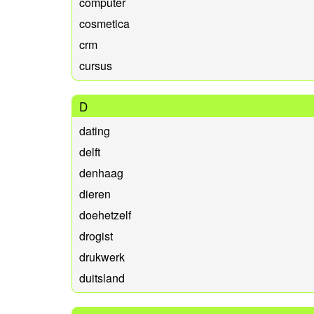
computer
cosmetica
crm
cursus
D
dating
delft
denhaag
dieren
doehetzelf
drogist
drukwerk
duitsland