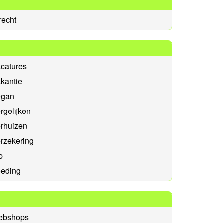
recht
catures
kantie
egan
rgelijken
erhuizen
rzekering
p
oeding
W
ebshops