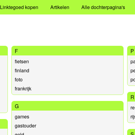
Linktegoed kopen
Artikelen
Alle dochterpagina's
F
P
fietsen
p
finland
p
foto
po
frankrijk
R
G
re
games
ri
gastouder
S
geld