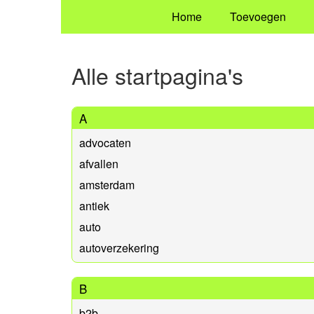
Home
Toevoegen
Alle startpagina's
A
advocaten
afvallen
amsterdam
antiek
auto
autoverzekering
B
b2b