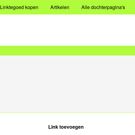
Linktegoed kopen
Artikelen
Alle dochterpagina's
Link toevoegen