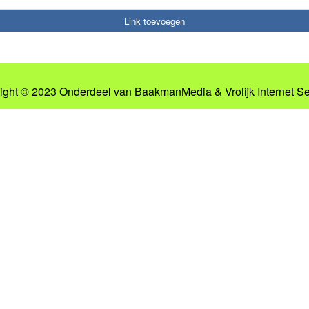
Link toevoegen
ight © 2023 Onderdeel van
BaakmanMedia
&
Vrolijk Internet S